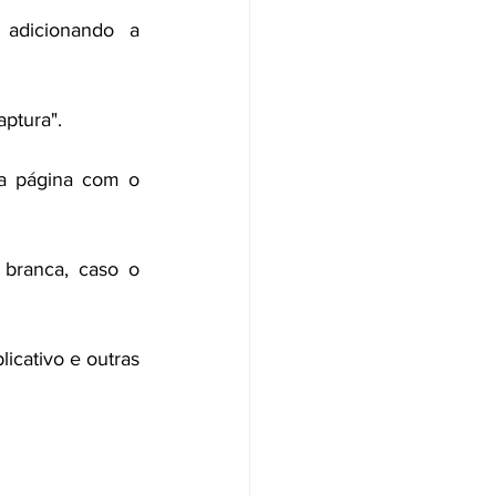
adicionando a 
aptura".
 a página com o 
branca, caso o 
icativo e outras 