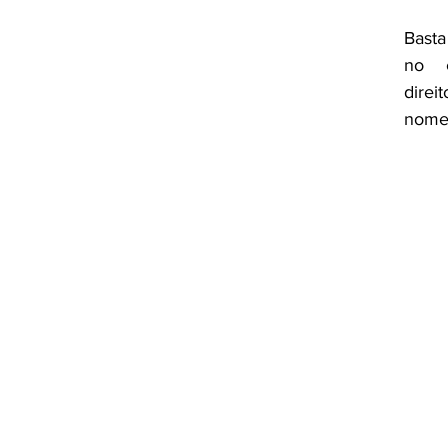
Basta
no c
direi
nome 